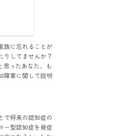
んとの対
家族に忘れることが
くに働く
たりしてませんか？
し、
と思ったあなた、も
よう努め
知障害に関して説明
」を理
とで将来の認知症の
マー型認知症を発症