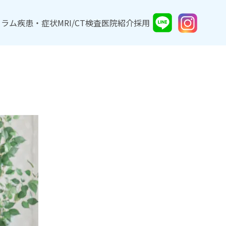
コラム
コラム
疾患・症状
疾患・症状
MRI/CT検査
MRI/CT検査
医院紹介
医院紹介
採用
採用