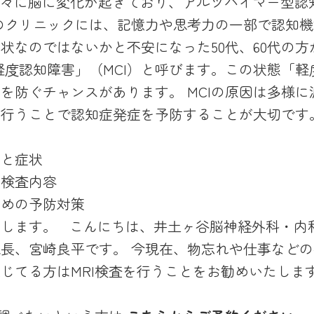
徐々に脳に変化が起きており、アルツハイマー型認
のクリニックには、記憶力や思考力の一部で認知
状なのではないかと不安になった50代、60代の
軽度認知障害」（MCI）と呼びます。この状態「
を防ぐチャンスがあります。 MCIの原因は多様
行うことで認知症発症を予防することが大切です
因と症状
の検査内容
ための予防対策
たします。 こんにちは、井土ヶ谷脳神経外科・内
長、宮崎良平です。 今現在、物忘れや仕事など
じてる方はMRI検査を行うことをお勧めいたしま