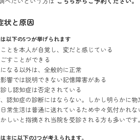
を調べたいという方は
こちらからご予約ください
。
症状と原因
は以下の5つが挙げられます
ることを本人が自覚し、変だと感じている
過ごすことができる
気になる以外は、全般的に正常
の影響では説明できない記憶障害がある
受診し認知症は否定されている
ど、認知症の診断にはならない。しかし明らかに物
と日常生活は普通に送れているため中々気付かれな
おかしいと指摘され当院を受診される方も多いです
は主に以下の3つが考えられます。