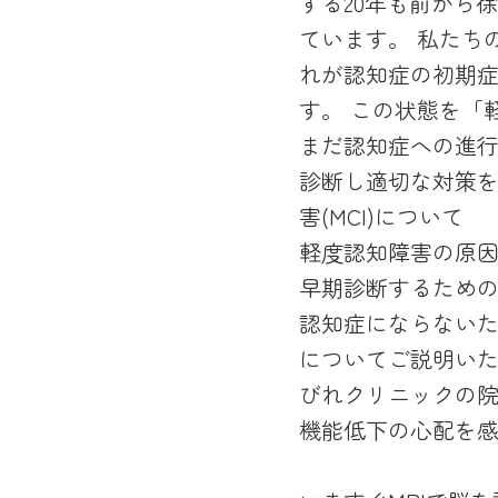
する20年も前から
ています。 私たち
れが認知症の初期症
す。 この状態を「
まだ認知症への進行
診断し適切な対策を
害(MCI)について
軽度認知障害の原
早期診断するため
認知症にならない
についてご説明い
びれクリニックの院
機能低下の心配を感