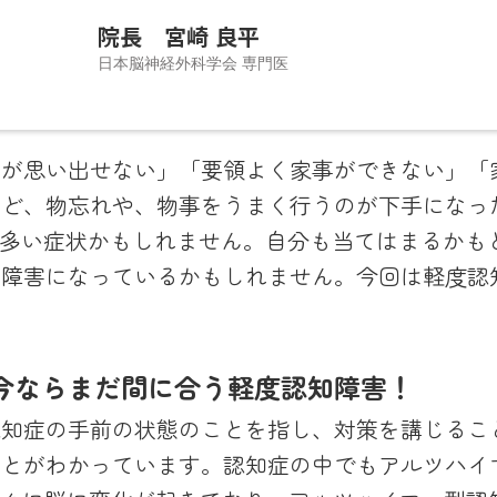
院長 宮崎 良平
日本脳神経外科学会 専門医
外科医としての経験をもとに、手術だけでなく、患者さ
前が思い出せない」「要領よく家事ができない」「
ねて最適な医療へつなぐことを大切に開業しました。と
など、物忘れや、物事をうまく行うのが下手になっ
支障となりやすい片頭痛をはじめとする頭痛診療に注力
方に多い症状かもしれません。自分も当てはまるかも
・CTによる即日検査で、皆さまの不安を迅速に解消できる
知障害になっているかもしれません。今回は軽度認
す。「誠実に、優しさをもって、病気だけでなく人を診る
ています。
今ならまだ間に合う軽度認知障害！
認知症の手前の状態のことを指し、対策を講じるこ
ことがわかっています。認知症の中でもアルツハイ