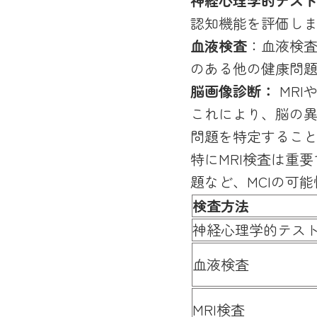
神経心理学的テス
認知機能を評価し
血液検査
：血液検査
のある他の健康問
脳画像診断：
MRI
これにより、脳の
問題を特定するこ
特にMRI検査は重
題など、MCIの可
検査方法
神経心理学的テス
血液検査
MRI検査