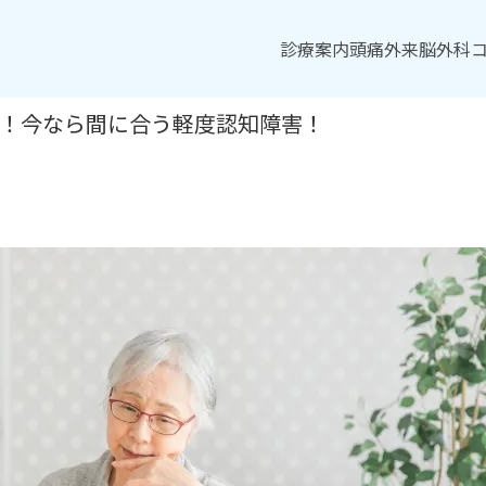
診療案内
診療案内
頭痛外来
頭痛外来
脳外科
脳外科
前！今なら間に合う軽度認知障害！