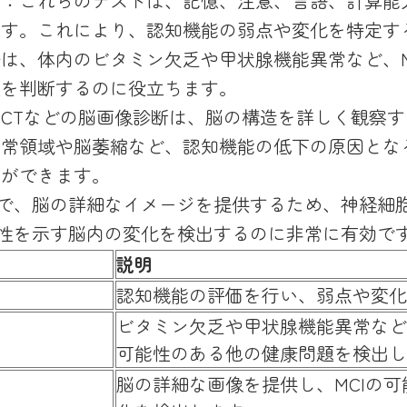
ト
：これらのテストは、記憶、注意、言語、計算能
ます。これにより、認知機能の弱点や変化を特定す
は、体内のビタミン欠乏や甲状腺機能異常など、M
題を判断するのに役立ちます。
やCTなどの脳画像診断は、脳の構造を詳しく観察
異常領域や脳萎縮など、認知機能の低下の原因とな
とができます。
要で、脳の詳細なイメージを提供するため、神経細
能性を示す脳内の変化を検出するのに非常に有効で
説明
ト
認知機能の評価を行い、弱点や変化
ビタミン欠乏や甲状腺機能異常など
可能性のある他の健康問題を検出し
脳の詳細な画像を提供し、MCIの