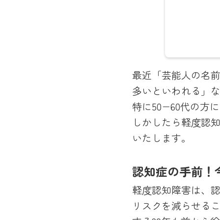
脳神経
最近「芸能人の名
話を重
多いといわれる」
世代の
特に50−60代の
MRI
しかしたら軽度認
ていま
いたします。
念とし
認知症の手前！
軽度認知障害は、
リスクを減らせる