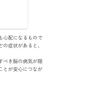
んとの対
も心配になるもので
くに働く
どの症状があると、
し、
よう努め
すべき脳の病気が隠
」を理
ことが安心につなが