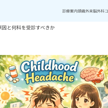
診療案内
診療案内
頭痛外来
頭痛外来
脳外科
脳外科
原因と何科を受診すべきか