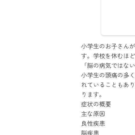
脳神経
小学生のお子さん
話を重
す。学校を休むほ
世代の
「脳の病気ではな
MRI
小学生の頭痛の多
ていま
れていることもあ
念とし
ります。
症状の概要
主な原因
良性疾患
脳疾患