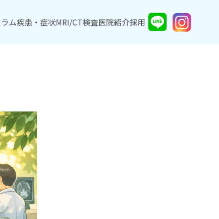
コラム
コラム
疾患・症状
疾患・症状
MRI/CT検査
MRI/CT検査
医院紹介
医院紹介
採用
採用