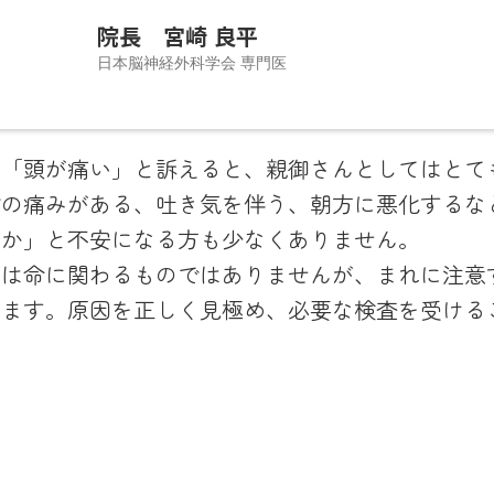
院長 宮崎 良平
日本脳神経外科学会 専門医
外科医としての経験をもとに、手術だけでなく、患者さ
が「頭が痛い」と訴えると、親御さんとしてはとて
ねて最適な医療へつなぐことを大切に開業しました。と
どの痛みがある、吐き気を伴う、朝方に悪化するな
支障となりやすい片頭痛をはじめとする頭痛診療に注力
いか」と不安になる方も少なくありません。
・CTによる即日検査で、皆さまの不安を迅速に解消できる
くは命に関わるものではありませんが、まれに注意
す。「誠実に、優しさをもって、病気だけでなく人を診る
ります。原因を正しく見極め、必要な検査を受ける
ています。