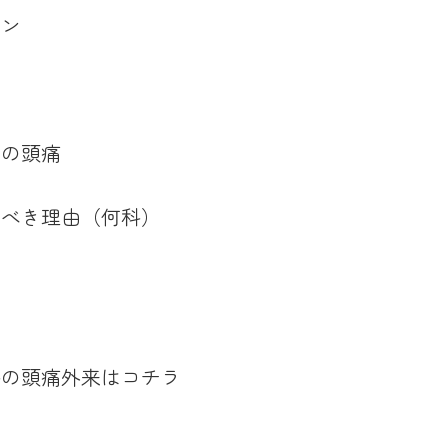
イン
ての頭痛
すべき理由（何科）
て
科の頭痛外来はコチラ