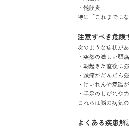
・髄膜炎
特に「これまでに
注意すべき危険
次のような症状が
・突然の激しい頭
・朝起きた直後に
・頭痛がだんだん
・けいれんや意識
・手足のしびれや
これらは脳の病気
よくある疾患解