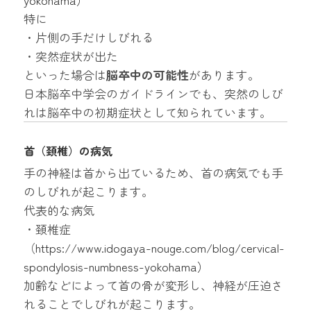
特に
・片側の手だけしびれる
・突然症状が出た
といった場合は
脳卒中の可能性
があります。
日本脳卒中学会のガイドラインでも、突然のしび
れは脳卒中の初期症状として知られています。
首（頚椎）の病気
手の神経は首から出ているため、首の病気でも手
のしびれが起こります。
代表的な病気
・頚椎症
（
https://www.idogaya-nouge.com/blog/cervical-
spondylosis-numbness-yokohama
）
加齢などによって首の骨が変形し、神経が圧迫さ
れることでしびれが起こります。