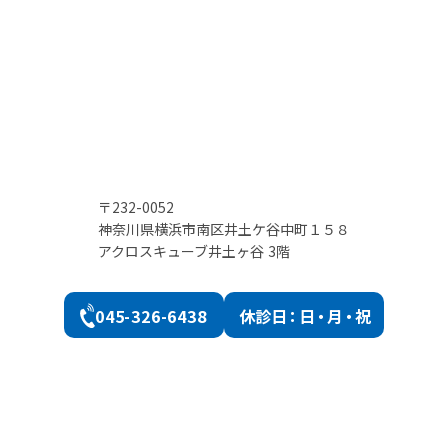
〒232-0052
神奈川県横浜市南区井土ケ谷中町１５８
アクロスキューブ井土ヶ谷 3階
045-326-6438
休診
日：日・月・祝