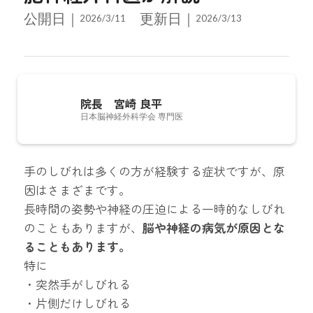
公開日｜
更新日｜
2026/3/11
2026/3/13
院長 宮崎 良平
日本脳神経外科学会 専門医
脳神経外科医としての経験をもとに、手術だけでな
手のしびれは多くの方が経験する症状ですが、原
く、患者さんとの対話を重ねて最適な医療へつなぐこ
因はさまざまです。
とを大切に開業しました。とくに働く世代の支障とな
長時間の姿勢や神経の圧迫による一時的なしびれ
りやすい片頭痛をはじめとする頭痛診療に注力し、
のこともありますが、
脳や神経の病気が原因とな
MRI・CTによる即日検査で、皆さまの不安を迅速に解
ることもあります。
消できるよう努めています。「誠実に、優しさをもっ
特に
て、病気だけでなく人を診る」を理念としています。
・突然手がしびれる
・片側だけしびれる