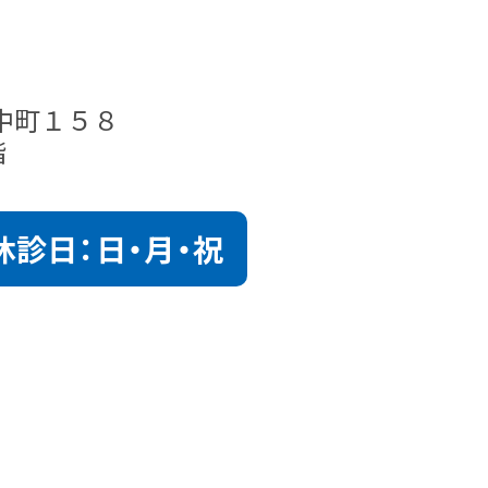
中町１５８
階
休診
日：日・月・祝