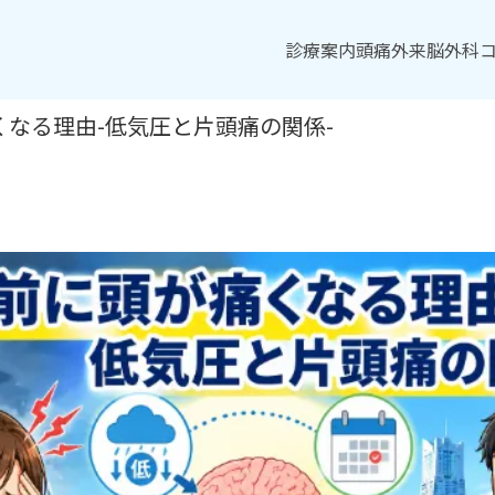
診療案内
診療案内
頭痛外来
頭痛外来
脳外科
脳外科
なる理由-低気圧と片頭痛の関係-