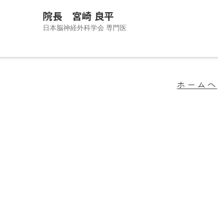
院長 宮崎 良平
日本脳神経外科学会 専門医
外科医としての経験をもとに、手術だけでなく、患者さ
ねて最適な医療へつなぐことを大切に開業しました。と
ホームへ
支障となりやすい片頭痛をはじめとする頭痛診療に注力
・CTによる即日検査で、皆さまの不安を迅速に解消できる
す。「誠実に、優しさをもって、病気だけでなく人を診る
ています。