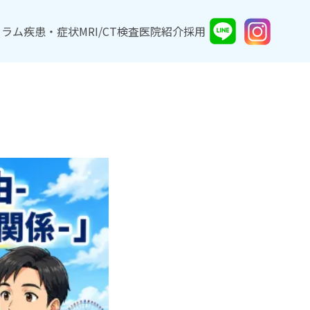
コラム
コラム
疾患・症状
疾患・症状
MRI/CT検査
MRI/CT検査
医院紹介
医院紹介
採用
採用