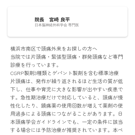
院長 宮崎 良平
日本脳神経外科学会 専門医
脳神経外科医としての経験をもとに、手術だけでな
横浜市南区で頭痛外来をお探しの方へ
く、患者さんとの対話を重ねて最適な医療へつなぐこ
当院では片頭痛・緊張型頭痛・群発頭痛など専門
とを大切に開業しました。とくに働く世代の支障とな
診療を行っています。
りやすい片頭痛をはじめとする頭痛診療に注力し、
CGRP製剤3種類とゲパント製剤を含む標準治療
MRI・CTによる即日検査で、皆さまの不安を迅速に解
片頭痛は、発作が繰り返されるほど生活の質が低
消できるよう努めています。「誠実に、優しさをもっ
下し、仕事や育児に大きな影響が出やすい疾患で
て、病気だけでなく人を診る」を理念としています。
す。急性期治療だけで対応していると、頭痛が慢
性化したり、鎮痛薬の使用回数が増えて薬剤の使
用過多による頭痛につながることがあります。日
本頭痛学会ガイドラインでも、一定の条件に該当
する場合には予防治療が推奨されています。本ペ