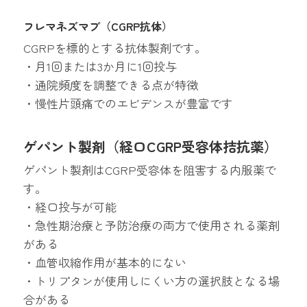
フレマネズマブ（CGRP抗体）
CGRPを標的とする抗体製剤です。
・月1回または3か月に1回投与
・通院頻度を調整できる点が特徴
・慢性片頭痛でのエビデンスが豊富です
ゲパント製剤（経口CGRP受容体拮抗薬）
ゲパント製剤はCGRP受容体を阻害する内服薬で
す。
・経口投与が可能
・急性期治療と予防治療の両方で使用される薬剤
がある
・血管収縮作用が基本的にない
・トリプタンが使用しにくい方の選択肢となる場
合がある