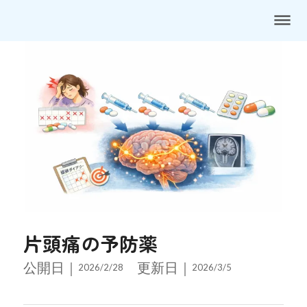
dehaze
片頭痛の予防薬
公開日｜
更新日｜
2026/2/28
2026/3/5