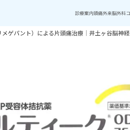
診療案内
診療案内
頭痛外来
頭痛外来
脳外科
脳外科
リメゲパント）による片頭痛治療｜井土ヶ谷脳神経