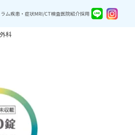
コラム
コラム
疾患・症状
疾患・症状
MRI/CT検査
MRI/CT検査
医院紹介
医院紹介
採用
採用
外科