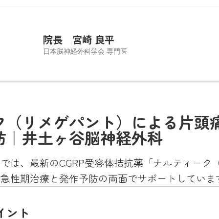
院長 宮崎 良平
日本脳神経外科学会 専門医
外科医としての経験をもとに、手術だけでなく、患者さ
ねて最適な医療へつなぐことを大切に開業しました。と
ク（リメゲパント）による片頭
支障となりやすい片頭痛をはじめとする頭痛診療に注力
防｜井土ヶ谷脳神経外科
・CTによる即日検査で、皆さまの不安を迅速に解消できる
す。「誠実に、優しさをもって、病気だけでなく人を診る
では、最新のCGRP受容体拮抗薬「ナルティーク
ています。
の急性期治療と発作予防の両面でサポートしていま
イント