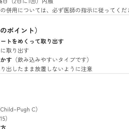
を隔日（2日に1回）内服
との併用については、必ず医師の指示に従ってくだ
錠のポイント）
シートをめくって取り出す
前に取り出す
溶かす
（飲み込みやすいタイプです）
取り出したまま放置しないように注意
ld–Pugh C）
15）
な方