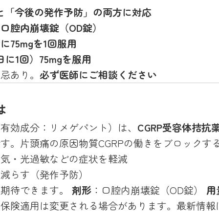
と「今後の発作予防」の両方に対応
口腔内崩壊錠（OD錠）
75mgを1回服用
に1回）75mgを服用
禁忌あり。
必ず医師にご相談ください
は
（有効成分：リメゲパント）は、
CGRP受容体拮抗
す。片頭痛の原因物質CGRPの働きをブロックす
き気・光過敏などの症状を軽減
を減らす（発作予防）
が期待できます。
剤形
：口腔内崩壊錠（OD錠）
用
・保険適用は変更される場合があります。最新情報