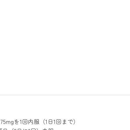
75mgを1回内服（1日1回まで）