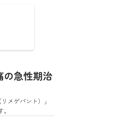
んとの対
くに働く
痛の急性期治
し、
よう努め
」を理
（リメゲパント）」
す。