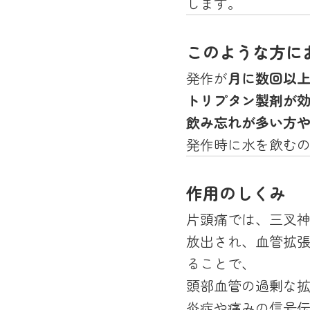
します。
このような方に
発作が
月に数回以
トリプタン製剤が
飲み忘れが多い方
発作時に水を飲む
作用のしくみ
片頭痛では、三叉神
放出され、血管拡張
ることで、
頭部血管の過剰な
炎症や痛みの信号