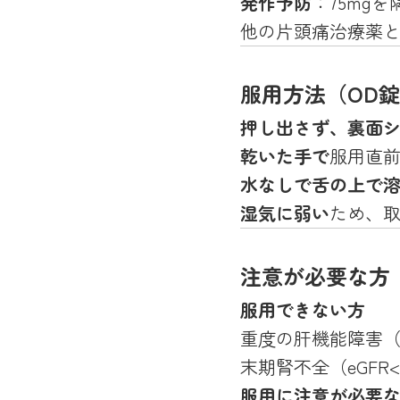
発作予防
：75mg
他の片頭痛治療薬
服用方法（OD
押し出さず、裏面
乾いた手で
服用直
水なしで舌の上で
湿気に弱い
ため、
注意が必要な方
服用できない方
重度の肝機能障害（Chi
末期腎不全（eGFR<
服用に注意が必要