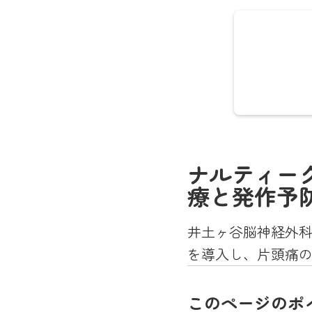
脳神経
話を重
ナルティー
世代の
療と発作予
MRI
ていま
井土ヶ谷脳神経外科
念とし
を導入し、片頭痛
このページのポ