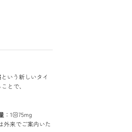
薬
という新しいタイ
ることで、
量
：1回75mg
は外来でご案内いた