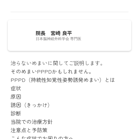
院長 宮崎 良平
日本脳神経外科学会 専門医
脳神経外科医としての経験をもとに、手術だけでな
治らないめまいに関してご説明します。
く、患者さんとの対話を重ねて最適な医療へつなぐこ
そのめまいPPPDかもしれません。
とを大切に開業しました。とくに働く世代の支障とな
PPPD（持続性知覚性姿勢誘発めまい）とは
りやすい片頭痛をはじめとする頭痛診療に注力し、
症状
MRI・CTによる即日検査で、皆さまの不安を迅速に解
原因
消できるよう努めています。「誠実に、優しさをもっ
誘因（きっかけ）
て、病気だけでなく人を診る」を理念としています。
診断
当院での治療方針
注意点と予防策
こんな症状でお困りの方へ