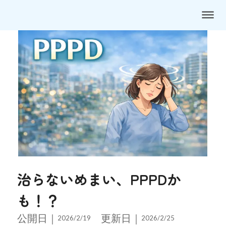
dehaze
治らないめまい、PPPDか
も！？
公開日｜
更新日｜
2026/2/19
2026/2/25