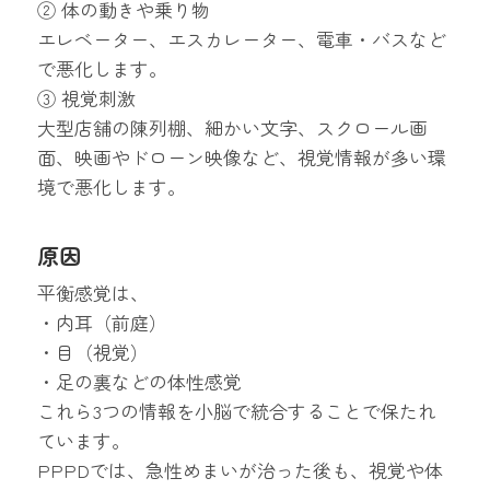
② 体の動きや乗り物
エレベーター、エスカレーター、電車・バスなど
で悪化します。
③ 視覚刺激
大型店舗の陳列棚、細かい文字、スクロール画
面、映画やドローン映像など、視覚情報が多い環
境で悪化します。
原因
平衡感覚は、
・内耳（前庭）
・目（視覚）
・足の裏などの体性感覚
これら3つの情報を小脳で統合することで保たれ
ています。
PPPDでは、急性めまいが治った後も、視覚や体