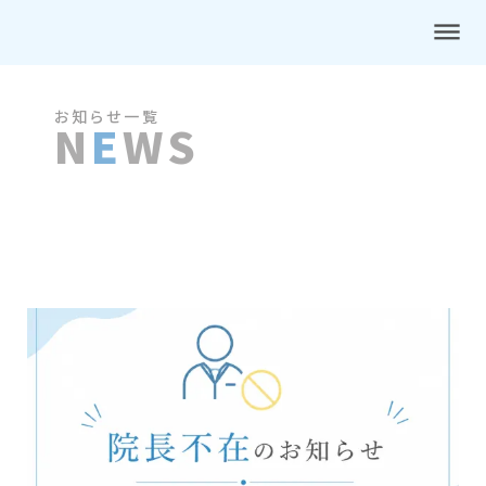
dehaze
お知らせ一覧
N
E
WS