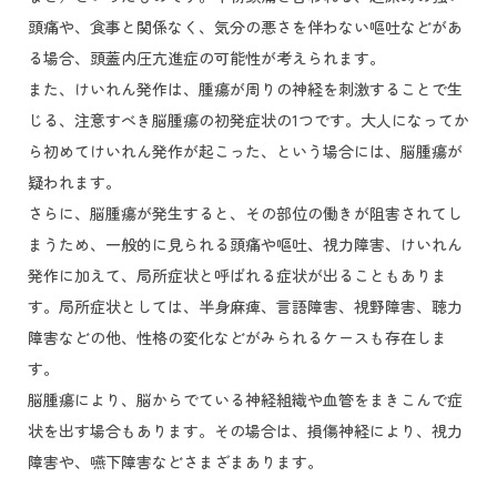
頭痛や、食事と関係なく、気分の悪さを伴わない嘔吐などがあ
る場合、頭蓋内圧亢進症の可能性が考えられます。
また、けいれん発作は、腫瘍が周りの神経を刺激することで生
じる、注意すべき脳腫瘍の初発症状の1つです。大人になってか
ら初めてけいれん発作が起こった、という場合には、脳腫瘍が
疑われます。
さらに、脳腫瘍が発生すると、その部位の働きが阻害されてし
まうため、一般的に見られる頭痛や嘔吐、視力障害、けいれん
発作に加えて、局所症状と呼ばれる症状が出ることもありま
す。局所症状としては、半身麻痺、言語障害、視野障害、聴力
障害などの他、性格の変化などがみられるケースも存在しま
す。
脳腫瘍により、脳からでている神経組織や血管をまきこんで症
状を出す場合もあります。その場合は、損傷神経により、視力
障害や、嚥下障害などさまざまあります。