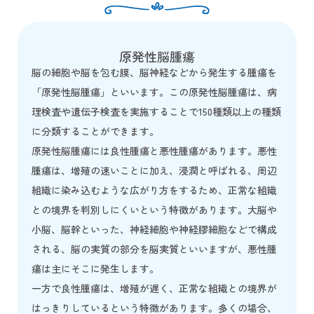
原発性脳腫瘍
脳の細胞や脳を包む膜、脳神経などから発生する腫瘍を
「原発性脳腫瘍」といいます。この原発性脳腫瘍は、病
理検査や遺伝子検査を実施することで150種類以上の種類
に分類することができます。
原発性脳腫瘍には良性腫瘍と悪性腫瘍があります。悪性
腫瘍は、増殖の速いことに加え、浸潤と呼ばれる、周辺
組織に染み込むような広がり方をするため、正常な組織
との境界を判別しにくいという特徴があります。大脳や
小脳、脳幹といった、神経細胞や神経膠細胞などで構成
される、脳の実質の部分を脳実質といいますが、悪性腫
瘍は主にそこに発生します。
一方で良性腫瘍は、増殖が遅く、正常な組織との境界が
はっきりしているという特徴があります。多くの場合、