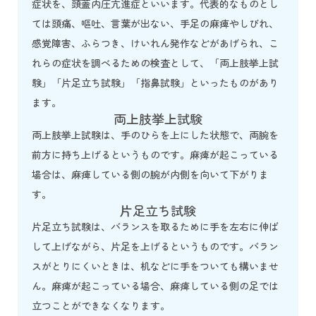
症状を、頭蓋内圧亢進症といいます。代表的なものとし
ては頭痛、嘔吐、言葉が出ない、手足の麻痺やしびれ、
感覚障害、ふらつき、けいれん発作などがあげられ、こ
れらの症状を調べるための検査として、「両上肢挙上試
験」「片足立ち試験」「指鼻試験」といったものがあり
ます。
両上肢挙上試験
両上肢挙上試験は、手のひらを上にした状態で、両腕を
前方に持ち上げるというものです。麻痺が起こっている
場合は、麻痺している側の腕が内側を向いて下がりま
す。
片足立ち試験
片足立ち試験は、バランスを取るために手を左右に伸ば
して上げながら、片足を上げるというものです。バラン
スがとりにくいときは、机などに手をついても構いませ
ん。麻痺が起こっている場合、麻痺している側の足では
立つことができなくなります。