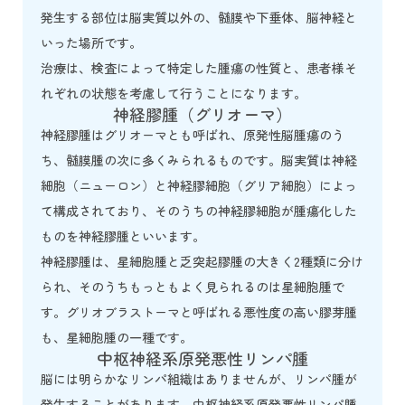
発生する部位は脳実質以外の、髄膜や下垂体、脳神経と
いった場所です。
治療は、検査によって特定した腫瘍の性質と、患者様そ
れぞれの状態を考慮して行うことになります。
神経膠腫（グリオーマ）
神経膠腫はグリオーマとも呼ばれ、原発性脳腫瘍のう
ち、髄膜腫の次に多くみられるものです。脳実質は神経
細胞（ニューロン）と神経膠細胞（グリア細胞）によっ
て構成されており、そのうちの神経膠細胞が腫瘍化した
ものを神経膠腫といいます。
神経膠腫は、星細胞腫と乏突起膠腫の大きく2種類に分け
られ、そのうちもっともよく見られるのは星細胞腫で
す。グリオブラストーマと呼ばれる悪性度の高い膠芽腫
も、星細胞腫の一種です。
中枢神経系原発悪性リンパ腫
脳には明らかなリンパ組織はありませんが、リンパ腫が
発生することがあります。中枢神経系原発悪性リンパ腫