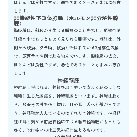
ほとんどは良性ですが、悪性であるケースもまれに存在
します。
非機能性下垂体腺腫（ホルモン非分泌性腺
腫）
髄膜腫は、髄膜から生じる腫瘍のことを指し、原発性脳
腫瘍の中でもっともよく見られる腫瘍です。髄膜は、外
側から硬膜、クモ膜、軟膜と呼ばれている3層構造の膜
で、頭蓋骨の内側で脳を包んでいます。髄膜腫の場合、
ほとんどは良性ですが、悪性であるケースもまれに存在
します。
神経鞘腫
神経鞘と呼ばれる、神経を取り巻いて支える鞘のような
組織に生じた腫瘍を、神経鞘腫といいます。神経は脳か
ら、頭蓋骨の孔を通り抜け、目や耳、舌へと繋がってお
り、神経鞘が支えているのはそれらの神経です。神経鞘
腫は耳と繋がる前庭神経に生じる聴神経鞘腫がもっとも
多く、次に多いのは三叉神経に生じるものです。