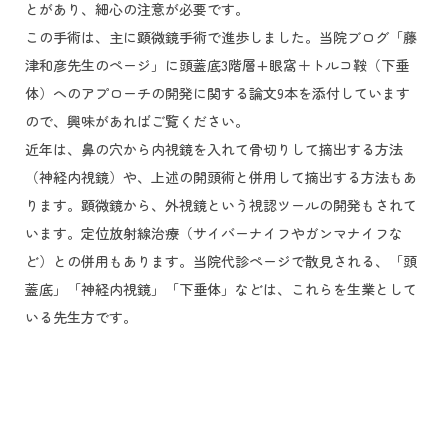
とがあり、細心の注意が必要です。
この手術は、主に顕微鏡手術で進歩しました。当院ブログ「藤
津和彦先生のページ」に頭蓋底3階層+眼窩＋トルコ鞍（下垂
体）へのアプローチの開発に関する論文9本を添付しています
ので、興味があればご覧ください。
近年は、鼻の穴から内視鏡を入れて骨切りして摘出する方法
（神経内視鏡）や、上述の開頭術と併用して摘出する方法もあ
ります。顕微鏡から、外視鏡という視認ツールの開発もされて
います。定位放射線治療（サイバーナイフやガンマナイフな
ど）との併用もあります。当院代診ページで散見される、「頭
蓋底」「神経内視鏡」「下垂体」などは、これらを生業として
いる先生方です。