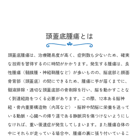
頭蓋底腫瘍とは
頭蓋底腫瘍は、治療難易度が高く、症例数も少ないため、確実
な技術を習得するのに時間がかかります。発生する腫瘍は、良
性腫瘍（髄膜腫・神経鞘腫など）が多いものの、脳底部と顔面
骨背部（頭蓋底）の間にできるため、腫瘍に手が届くまでに、
髄液排除・適切な頭蓋底部の骨削除を行い、脳を動かすことな
く到達経路をつくる必要があります。この際、12本ある脳神
経・骨内重要構造物（内耳など）・脳幹や間脳に栄養を送って
いる動脈・心臓への帰り道である静脈洞を傷つけないようにし
なければ、重い後遺症が発生してしまいます。また腫瘍自体の
中にそれらが走っている場合や、腫瘍の裏に張り付いているこ