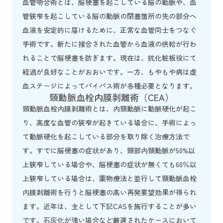
血管吻合術とは、脳梗塞を起こしている脳の動脈や、血
管狭窄を起こしている脳の動脈の閉塞箇所の先の部分へ
血液を安定的に届けるために、正常な血管同士をつなぐ
手術です。新たに接合された血管から血液の供給が行わ
れることで脳梗塞を防ぎます。現在は、抗化粧板役にて
経過が良好なことがおおいです。一方、もやもや病は虚
血ステージによってバイパス術が各種必要となります。
頸動脈血栓内膜剥離術（CEA）
頸動脈血栓内膜剥離術とは、内頸動脈に動脈硬化が起こ
り、高度な血管の狭窄が起きている場合に、手術によっ
て動脈硬化を起こしている部分を取り除く治療方法で
す。すでに脳梗塞の症状があり、頸部内頸動脈が50%以
上狭窄している場合や、脳梗塞の症状が無くても60％以
上狭窄している場合は、薬物療法と並行して頸動脈血栓
内膜剥離術を行うと脳梗塞の高い再発要望効果が得られ
ます。近年は、主として下記CASを施行することが多い
です。石灰化が強い場合など厳選されたケースにおいて