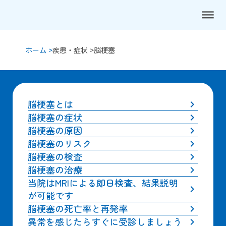
dehaze
ホーム >
疾患・症状 >
脳梗塞
脳梗塞とは
keyboard_arrow_right
脳梗塞の症状
keyboard_arrow_right
脳梗塞の原因
keyboard_arrow_right
脳梗塞のリスク
keyboard_arrow_right
脳梗塞の検査
keyboard_arrow_right
脳梗塞の治療
keyboard_arrow_right
当院はMRIによる即日検査、結果説明
keyboard_arrow_right
が可能です
脳梗塞の死亡率と再発率
keyboard_arrow_right
異常を感じたらすぐに受診しましょう
keyboard_arrow_right