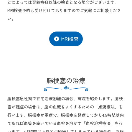
どによっては翌診療日以降の検査となる場合がございます。
MRI検査予約も受け付けておりますのでご気軽にご相談くださ
い。
MRI検査
play_circle_filled
脳梗塞の治療
脳梗塞急性期で在宅治療困難の場合、病院を紹介します。脳梗
塞が軽症の場合は、脳の血流をよくするための「点滴療法」を
行います。脳梗塞が重症で、脳梗塞を発症してから4.5時間以内
であれば血管を塞いでいる血栓を溶かす「血栓溶解療法」を行
います。4.5時間以上時間が経過してしまっている場合や、血栓