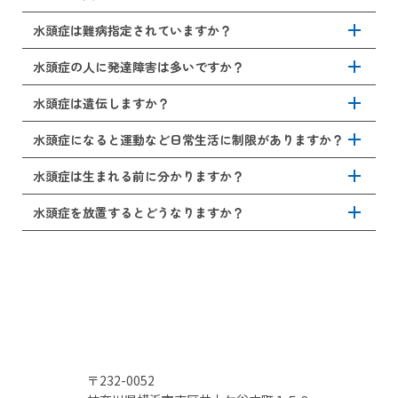
に、非交通性水頭症や急性の水頭症では、急速に症状が悪
な拡大が特徴的です。具体的には、頭の前部分（前頭部）
化し、命に関わることがあります。水頭症は手術をはじ
が突出した「でっぱり頭」や、頭の上部分（頭頂部）が異
add
水頭症の人にIQの特徴はありません。IQの高い人も低い人
水頭症は難病指定されていますか？
め、適切な治療を受けることで脳圧をコントロールして問
常に大きくなる傾向にあります。その他、嘔吐が多い、過
もいます。ただし、水頭症の発症時期や重症度、治療の有
題なく日常生活を送れる病気です。まずは適切な治療を早
度に眠る、刺激に敏感でよく泣く、授乳が上手くできな
無によりIQが左右されることはあります。長期間、髄液の
add
水頭症のうち、先天性水頭症や原因が明らかな場合、条件
水頭症の人に発達障害は多いですか？
期に受けるようにしましょう。
い、顔色が悪いなどがあります。また、目の異常として、
圧迫が続く場合や未治療の場合、神経発達や認知機能に影
を満たせば難病指定になります。しかし、特発性正常圧水
眼球を上に向ける傾向があります。
響が出ることがあります。
頭症は難病指定されていません。医療費助成や制度の対象
add
先天性や小児期に発症した非交通性水頭症では、脳の発達
水頭症は遺伝しますか？
となるかは、水頭症の種類や診断内容により異なります。
に影響を与えることがあり、その場合、注意力や学習能力
まずはご相談ください。
の低下、運動発達の遅れが見られることもあります。しか
add
多くの水頭症は遺伝性ではありません。先天性の原因があ
水頭症になると運動など日常生活に制限がありますか？
し、水頭症だから必ずしも発達障害というわけではありま
る場合も、家族間で必ず遺伝するわけではありません。た
せん。発達障害になるリスクは水頭症の種類や発症時期、
だし、特定の先天性疾患や染色体異常を伴う水頭症の場
add
水頭症の方がどの程度運動など日常生活に制限があるか
水頭症は生まれる前に分かりますか？
治療のタイミングにより異なります。適切な治療やリハビ
合、家族内で発症リスクが通常より少し高まります。ご家
は、水頭症の種類や治療状況により異なります。
リを行うことで発達への影響を最小限にすることが出来ま
族に水頭症の既往や先天性疾患がある場合、必要に応じて
一般的にシャント手術後は、退院後に軽い運動や歩行リハ
add
一部の水頭症は妊娠中の超音波検査（胎児エコー）により
水頭症を放置するとどうなりますか？
す。
出生前検査などを行うことも検討しましょう。
ビリを行っていただくことは可能です。ただし、頭部や腹
発見されます。特に、脳室の拡大や脳の形態異常が確認で
部にカテーテルを通しているため、激しい運動や衝撃を伴
きれば出生前診断が可能です。ただし、軽度の水頭症や一
水頭症を放置することで脳圧が上昇して神経症状が進行し
うスポーツは医師の指示があるまで控える必要がありま
部の交通性水頭症に関しては、出生後に明らかとなりま
ます。
す。
す。
子ども（小児）の場合、頭囲が異常拡大して頭痛や嘔吐、
また、非交通性水頭症にて内視鏡手術を受けた方は、シャ
視神経障害、運動や発達の遅れが見られます。
ントが不要な場合も多く、運動制限は少な目となります。
大人（成人）の場合、歩行障害や認知症、尿失禁の悪化、
ただし、手術後の感染や出血のリスクがありますので、医
意識障害、痙攣などが見られます。
師の指示に従うようにしましょう。
非交通性水頭症では、急激に症状が進行することもあり、
また、水頭症の方全体に言えることとして、一般的な生活
緊急手術を要することもあります。早期に治療を受けなけ
に制限はありませんが、転倒や頭部外傷に注意するように
〒232-0052
れば歩行や認知機能の改善が困難となる場合もありますの
しましょう。