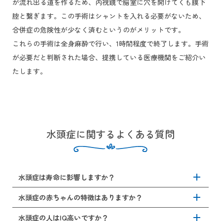
が流れ出る道を作るため、内視鏡で脳室に穴を開けてくも膜下
腔と繋ぎます。この手術はシャントを入れる必要がないため、
合併症の危険性が少なく済むというのがメリットです。
これらの手術は全身麻酔で行い、1時間程度で終了します。手術
が必要だと判断された場合、提携している医療機関をご紹介い
たします。
水頭症に関するよくある質問
add
水頭症は寿命に影響しますか？
add
水頭症そのものが直接寿命に影響することはありません。
水頭症の赤ちゃんの特徴はありますか？
しかし、未治療のまま放置すると脳圧が上がり、意識障害
や嘔吐、痙攣などの重篤な症状を来すことがあります。特
add
水頭症の赤ちゃんでは、頭蓋骨が柔らかいために頭囲の急
水頭症の人はIQ高いですか？