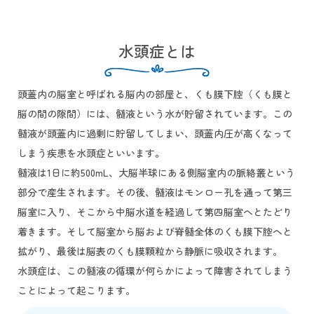
水頭症とは
頭蓋内の脳室と呼ばれる脳内の部屋と、くも膜下腔（くも膜と
脳の間の隙間）には、髄液という水が貯留されています。この
髄液が頭蓋内に過剰に貯留してしまい、頭蓋内圧が高くなって
しまう疾患を水頭症といいます。
髄液は1日に約500mL、大脳半球にある側脳室内の脈絡叢という
部分で産生されます。その後、髄液はモンロー孔を通って第三
脳室に入り、そこから中脳水道を経過して第四脳室へとたどり
着きます。そして脳室から脳および脊髄全体のくも膜下腔へと
拡がり、最後は脳表のくも膜顆粒から静脈に吸収されます。
水頭症は、この髄液の循環が何らかによって障害されてしまう
ことによって起こります。