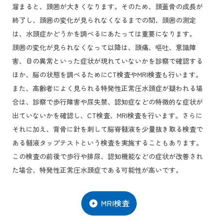
溜まると、頭囲が大きくなります。そのため、頭蓋骨の成長が
終了し、頭囲の変化が見られなくなるまでの間、頭囲の測定
は、水頭症かどうかを調べるにあたっては重要になります。
頭囲の変化が見られなくなって以降は、頭痛、嘔吐、意識障
害、目の異常といった症状が現れていないかを診察で確認する
ほか、脳の状態を調べるためにCT検査やMRI検査も行います。
また、高齢者によく見られる特発性正常圧水頭症が疑われる場
合は、診察で歩行障害や尿失禁、認知症などの特徴的な症状が
出ていないかを確認し、CT検査、MRI検査を行います。さらに
それに加え、背骨に針を刺して脳脊髄液を少量抜き取る検査で
ある髄液タップテストという検査を実施することもあります。
この検査の前後で歩行や排尿、認知機能などの症状が改善され
た場合、特発性正常圧水頭症である可能性が高いです。
MRI検査
play_circle_filled