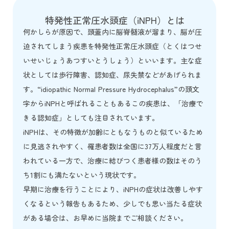
特発性正常圧水頭症（iNPH）とは
何かしらが原因で、頭蓋内に脳脊髄液が溜まり、脳が圧
迫されてしまう疾患を特発性正常圧水頭症（とくはつせ
いせいじょうあつすいとうしょう）といいます。主な症
状としては歩行障害、認知症、尿失禁などがあげられま
す。“idiopathic Normal Pressure Hydrocephalus”の頭文
字からiNPHと呼ばれることもあるこの疾患は、「治療で
きる認知症」としても注目されています。
iNPHは、その特徴が加齢にともなうものと似ているため
に見逃されやすく、罹患者数は全国に37万人程度だと言
われている一方で、治療に結びつく患者様の数はそのう
ち1割にも満たないという現状です。
早期に治療を行うことにより、iNPHの症状は改善しやす
くなるという報告もあるため、少しでも思い当たる症状
がある場合は、お早めに当院までご相談ください。