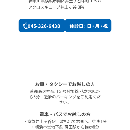
神奈川県横浜市南区井土ケ谷中町１５８
で、少しでも水頭症の症状が疑われる場合、なるべく早め
にご相談ください。
アクロスキューブ井土ヶ谷 3階
045-326-6438
休診
日：日・月・祝
お車・タクシーでお越しの方
首都高速神奈川３号狩場線 花之木ICか
ら5分 近隣のパーキングをご利用くだ
さい。
電車・バスでお越しの方
・京急井土ヶ谷駅 改札出て右側へ、徒歩1分
・横浜市営地下鉄 蒔田駅から徒歩8分