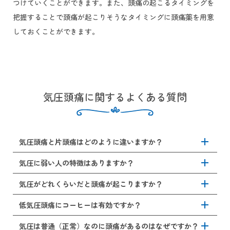
つけていくことができます。また、頭痛の起こるタイミングを
把握することで頭痛が起こりそうなタイミングに頭痛薬を用意
しておくことができます。
気圧頭痛に関するよくある質問
add
気圧頭痛と片頭痛はどのように違いますか？
add
気圧頭痛は気圧変化により生じる頭痛で、片頭痛や緊張型
気圧に弱い人の特徴はありますか？
頭痛と呼ばれる頭痛の一種になります。つまり、気圧頭痛
といった独立した病気ではなく、気象変化により片頭痛や
add
片頭痛や緊張型頭痛の持病がある方、普段からストレスや
気圧がどれくらいだと頭痛が起こりますか？
緊張型頭痛が誘発される状態を指します。
睡眠不足が続いている方、冷え性や低血圧体質のある方、
天候の変化で体調が崩れやすい方は気圧の変化に弱い傾向
add
個人差があるものの、一般的に気圧が1000hPaを下回ると頭
低気圧頭痛にコーヒーは有効ですか？
があります。
痛を覚える方が多いとされています。特に、1日で4～5hPa
以上の気圧が変化するタイミングで、自律神経が乱れ、頭
add
コーヒーに含まれるカフェインには、血管を収縮させる作
気圧は普通（正常）なのに頭痛があるのはなぜですか？