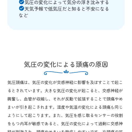
気圧の変化によって気分の浮き沈みする
check_circle
天気予報で低気圧だと知ると不安になる
check_circle
など
気圧の変化による頭痛の原因
気圧頭痛は、気圧の変化が交感神経に影響を及ぼすことで起こ
るとされています。大きな気圧の変化が起こると、交感神経が
興奮し、血管が収縮し、それが反動で拡張することで頭痛やめ
まいが引き起こされます。湿度や気温の変化による頭痛も同じ
ようにして起こります。また、気圧を感じ取るセンサーの役割
をもつ内耳が敏感であると、気圧の変化によって過剰に交感神
経が刺激され、頭痛やめまいを発症しやすいです。片頭痛の可