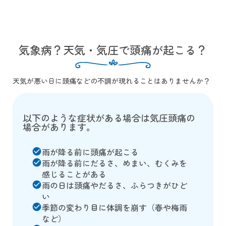
気象病？天気・気圧で頭痛が起こる？
天気が悪い日に頭痛などの不調が現れることはありませんか？
以下のような症状がある場合は気圧頭痛の
場合があります。
雨が降る前に頭痛が起こる
check_circle
雨が降る前にだるさ、めまい、むくみを
check_circle
感じることがある
雨の日は頭痛やだるさ、ふらつきがひど
check_circle
い
季節の変わり目に体調を崩す（春や梅雨
check_circle
など）