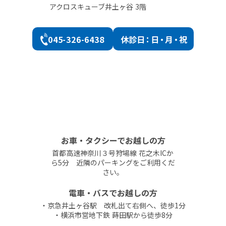
アクロスキューブ井土ヶ谷 3階
045-326-6438
休診
日：日・月・祝
お車・タクシーでお越しの方
首都高速神奈川３号狩場線 花之木ICか
ら5分 近隣のパーキングをご利用くだ
さい。
電車・バスでお越しの方
・京急井土ヶ谷駅 改札出て右側へ、徒歩1分
・横浜市営地下鉄 蒔田駅から徒歩8分