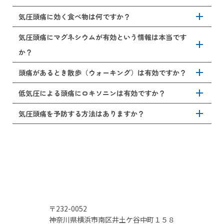
痛やめまい、耳の詰まり感を生じやすくなるとされていま
用があります。そのため、血管拡張が原因となる頭痛に一
す。
時的な効果をもたらします。ただし、コーヒーを飲み過ぎ
add
気圧が正常でも、ストレスや疲労により体が敏感な場合、
気圧頭痛に効く食べ物は何ですか？
ると脱水や睡眠の質を低下させるため、1日1～2杯を目安に
頭痛を生じることがあります。また、肩こりや眼精疲労、
しましょう。カフェインに敏感な方は、緑茶やカフェイン
ホルモンバランスの乱れ、脱水が原因となり頭痛を生じて
ショウガや玉ねぎ、青魚（サバ・イワシなど）は血流を整
気圧頭痛にマグネシウムが有効という情報は本当です
レスコーヒーで代用してみましょう。
add
いる場合もあります。自律神経が不安定な方は、わずかな
えるためにおすすめです。また、自律神経を安定させるビ
か？
気圧変化にも反応して頭痛を生じている可能性もありま
タミンB群（豚肉・納豆・玄米など）や筋肉の緊張を和らげ
す。頭痛の原因が分からずご不安な場合、頭痛の治療を得
るマグネシウムを含む食品（ナッツ類・バナナ・豆腐な
add
マグネシウムには、神経の興奮を抑制し、血管収縮と拡張
頭痛があるとき散歩（ウォーキング）は有効ですか？
意とする脳神経外科の当院までご相談ください。
ど）も効果的です。
を安定させる働きがあるとされています、そのため、片頭
痛や緊張型頭痛といった頭痛（気圧頭痛を含む頭痛）のあ
add
軽い頭痛や気分の落ち込みがある程度の場合、軽いウォー
低気圧による頭痛にロキソニンは有効ですか？
る方に、マグネシウムは有効です。食事で摂る場合、ナッ
キングは有効です。血流が促進され、自律神経のバランス
ツ類や海藻、豆製品、ほうれん草などがマグネシウムを多
が整うことで症状が和らぐこともあります。ただし、痛み
add
ロキソニン（ロキソプロフェン）は、低気圧頭痛にも有効
気圧頭痛を予防する方法はありますか？
く含む食品です。摂り過ぎに注意しつつ、適度にマグネシ
が強い場合や片頭痛のように脈打つような痛みがある場
です。血管の拡張や炎症反応を抑える作用があり、短時間
ウムを摂取していきましょう。
合、散歩（ウォーキング）によりかえって悪化することが
の痛みを軽減するためにおすすめです。ただし、空腹時の
気圧頭痛を予防する方法としては、気圧変化に体を慣らす
ありますので、まずは主治医とどれくらい運動して良いか
服用は胃に負担をかけますので、空腹時の服用を長期間行
ことがあります。また、規則正しい睡眠や朝食をしっかり
相談するようにしましょう。
うことは控えましょう。また、月10日以上服用が必要な場
とること、適度な運動、水分をしっかりとること、肩や首
合、主治医に相談するようにしましょう。
を温めて血行を良くするようにしましょう。天気予報アプ
リや気圧予報アプリにて、事前に気圧に関する情報を掴
み、睡眠を多めにとるなどの対策を行うことも有効です。
〒232-0052
神奈川県横浜市南区井土ケ谷中町１５８