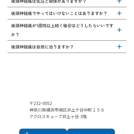
add
後頭神経痛に対しては、温めることを推奨します。温める
後頭神経痛は気圧と関係がありますか？
し、結果として痛みを生じるようになります。また、自律
ことにより血流が改善し、神経周辺の筋肉の緊張を和らげ
神経のバランスが崩れることで血流が悪化し、症状が長引
ます。特に、首の後ろや肩をホットタオルや入浴により温
add
後頭神経痛と気圧が関係することもあります。低気圧にな
後頭神経痛でやってはいけないことはありますか？
くことがあります。リラックスする時間を取り、深呼吸や
めると良いでしょう。ただし、炎症が起きてすぐ（初期）
ると血管が拡張し、神経が圧迫されやすくなり、痛みが増
軽いストレッチなどで自律神経を整えることを意識しまし
は、一時的に冷やしたほうが楽な時期もあります。症状に
強することがあります。気圧の変化を感じやすい方は、天
強いマッサージや無理なストレッチを控えましょう。こう
後頭神経痛が1週間以上続く場合はどうしたらいいです
ょう。
応じて適宜冷やす、温めることをしてみましょう。
add
候が変わる前に体を温め、十分な睡眠をとり、適切な水分
した負荷は、神経を刺激して痛みを悪化させることがあり
か？
補給を行うようにしましょう。
ます。また、冷たい風に直接あたる、長時間同じ姿勢を取
る、睡眠不足といった状態も症状を悪化させる要因となり
add
後頭神経痛が1週間以上続く場合、再度医療機関にて精密検
後頭神経痛は自然に治りますか？
ますので注意しましょう。痛みが強い場合、無理せずに休
査を受けることを推奨します。1週間以上痛みが続く場合
養し、医師の指示に従うようにしましょう。
は、単なる筋緊張による痛みではなく、帯状疱疹や椎骨動
軽度であれば自然に治ることもありますが、後頭神経痛は
脈解離、椎間板ヘルニアや頸椎症など頸椎疾患や神経に何
再発を繰り返すことが多いです。原因が姿勢や生活習慣に
らかの障害が起きている可能性もあります。痛みの原因に
ある場合、根本的な改善を行わなと慢性化する可能性があ
より諸注意の指導や手術、神経ブロック注射など治療内容
ります。痛みが長引くと神経が過敏になり、治りづらくな
が異なりますので、1週間以上痛みが取れない場合はご相談
りますので、後頭神経痛かなと思う症状がありましたらお
ください。
早めに脳神経外科の当院までご相談ください。
〒232-0052
神奈川県横浜市南区井土ケ谷中町１５８
アクロスキューブ井土ヶ谷 3階