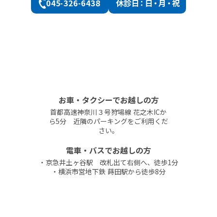
045-326-6438
休診
日：日・月・祝
お車・タクシーでお越しの方
首都高速神奈川３号狩場線 花之木ICか
ら5分 近隣のパーキングをご利用くだ
さい。
電車・バスでお越しの方
・京急井土ヶ谷駅 改札出て右側へ、徒歩1分
・横浜市営地下鉄 蒔田駅から徒歩8分