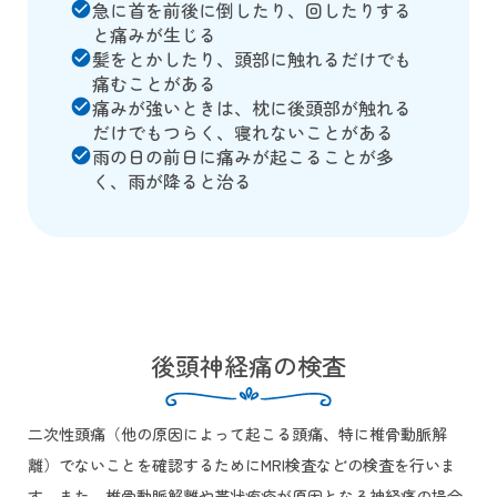
急に首を前後に倒したり、回したりする
check_circle
と痛みが生じる
髪をとかしたり、頭部に触れるだけでも
check_circle
痛むことがある
痛みが強いときは、枕に後頭部が触れる
check_circle
だけでもつらく、寝れないことがある
雨の日の前日に痛みが起こることが多
check_circle
く、雨が降ると治る
後頭神経痛の検査
二次性頭痛（他の原因によって起こる頭痛、特に椎骨動脈解
離）でないことを確認するためにMRI検査などの検査を行いま
す。また、椎骨動脈解離や帯状疱疹が原因となる神経痛の場合