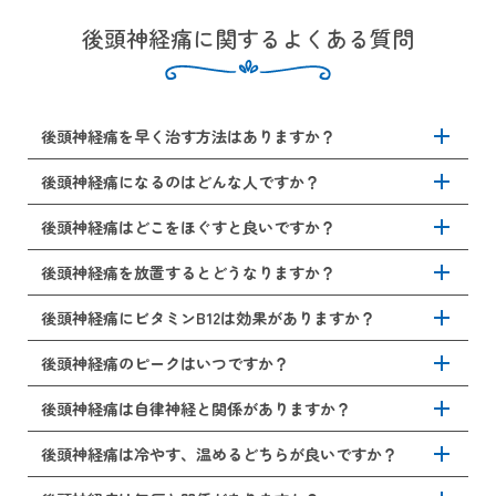
後頭神経痛に関するよくある質問
add
後頭神経痛を早く治す方法はありますか？
add
後頭神経痛を早く治すためには、原因に応じた治療を行う
後頭神経痛になるのはどんな人ですか？
ことが重要です。首や肩の筋緊張が原因の場合、温めて血
流を改善するほか、ストレッチやマッサージにて筋肉をほ
add
長時間のパソコン作業やスマートフォン操作などで首や肩
後頭神経痛はどこをほぐすと良いですか？
ぐすことが有効です。痛みが強い場合は、ロキソニンなど
に負担のかかる姿勢を続けている人に多く見られます。ま
の鎮痛薬や神経痛に効果が期待できるビタミンB12製剤を服
た、ストレスや自律神経の乱れ、眼精疲労、冷えも後頭神
add
後頭神経痛では、首の後ろ（後頭部の付け根）や肩甲骨周
後頭神経痛を放置するとどうなりますか？
用し、様子を見ることもあります。状況に応じて神経ブロ
経痛に繋がります。後頭神経痛は、高齢者だけでなく、20
辺の筋肉を中心にほぐすことを推奨します。特に、「僧帽
ック注射を行うこともあります。長時間のデスクワークを
～40代の働き世代にも多く見られます。
筋」や「後頭下筋群」は神経を圧迫しやすい部位とされて
add
後頭神経痛を放置することで、痛みが慢性化し、頭皮の違
後頭神経痛にビタミンB12は効果がありますか？
避け、正しい姿勢を意識することも、早期回復に繋がりま
います。温めながら軽くストレッチを行い、無理のない範
和感やしびれ、首のこわばりに繋がります。また、痛みが
す。
囲で姿勢を整えることが大切です。無理に強く推すことは
続くことでストレスが蓄積し、睡眠障害や集中力低下を引
add
後頭神経痛にビタミンB12は効果的とされています。これ
後頭神経痛のピークはいつですか？
症状を悪化させますので、痛みの強いときは無理をせず医
き起こすこともあります。稀に、脳腫瘍などの脳の病気が
は、ビタミンB12 に神経の修復を助ける作用があるためで
師までご相談ください。
隠れていることもあります。後頭部に痛みが続く場合は、
す。神経が圧迫や炎症により損傷を受けている場合、内服
add
後頭神経痛は、発症して数日～1週間程度で痛みのピークを
後頭神経痛は自律神経と関係がありますか？
脳神経外科である当院までご相談ください。
や注射にてビタミンB12 を補うようにしましょう。ただ
迎えることが多いです。特に、首や肩のこりが強い状態が
し、ビタミンB12の補充だけでは症状の完治は難しいです。
続いた後、寒暖差の大きい時期に悪化しやすい傾向にあり
add
後頭神経痛と自律神経には関係があるとされています。ス
後頭神経痛は冷やす、温めるどちらが良いですか？
ビタミンB12を摂取することとともに、姿勢改善や温熱療
ます。早期に治療を開始することで慢性化を防ぎ、ピーク
トレスや睡眠不足により、自律神経が乱れることで、首や
法、薬物療法なども併用していきましょう。
を短期間で乗り越えることが期待できます。
肩の筋肉が緊張します。筋肉が緊張することで神経を圧迫