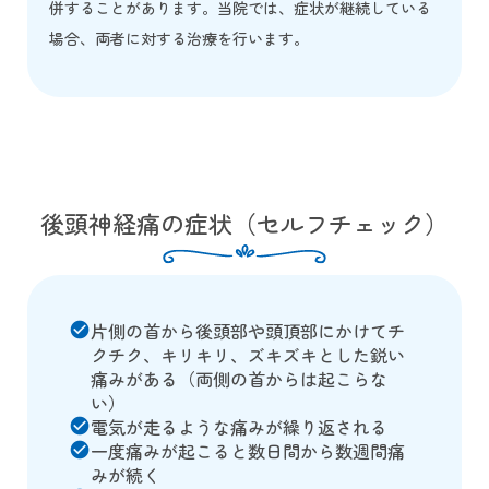
併することがあります。当院では、症状が継続している
場合、両者に対する治療を行います。
後頭神経痛の症状（セルフチェック）
片側の首から後頭部や頭頂部にかけてチ
check_circle
クチク、キリキリ、ズキズキとした鋭い
痛みがある（両側の首からは起こらな
い）
電気が走るような痛みが繰り返される
check_circle
一度痛みが起こると数日間から数週間痛
check_circle
みが続く