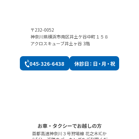
〒232-0052
神奈川県横浜市南区井土ケ谷中町１５８
アクロスキューブ井土ヶ谷 3階
045-326-6438
休診
日：日・月・祝
お車・タクシーでお越しの方
首都高速神奈川３号狩場線 花之木ICか