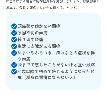
に当てはまる場合は脳神経外科を受診しましょう。頭痛診療の
基本は、危険な頭痛でないかを調べることです。
頭痛薬が効かない頭痛
check_circle
原因不明の頭痛
check_circle
繰り返す頭痛
check_circle
生活に支障がある頭痛
check_circle
めまいやふらつき、痺れなどの症状を伴
check_circle
う頭痛
今までで感じたことがないほど強い頭痛
check_circle
50歳以降で初めて感じるようになった頭
check_circle
痛（滅多に頭痛にならない人）