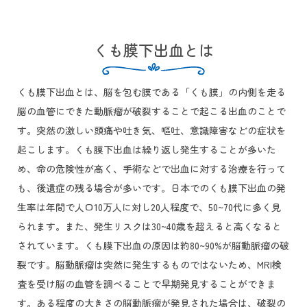
くも膜下出血とは
くも膜下出血とは、脳を包む膜である「くも膜」の内側を走る
脳の血管にできた動脈瘤が破裂することで起こる出血のことで
す。突然の激しい頭痛や吐き気、嘔吐、意識障害などの症状を
起こします。くも膜下出血は繰り返し発生することが多いた
め、命の危険性が高く、手術などで出血に対する治療を行って
も、後遺症の残る場合が多いです。日本でのくも膜下出血の発
生率は年間で人口10万人に対し20人程度で、50~70代に多く見
られます。また、発生リスクは30~40歳を超えると高くなると
されています。くも膜下出血の原因は約80~90%が脳動脈瘤の破
裂です。脳動脈瘤は突然に発生するものではないため、MRI検
査を受け脳の血管を調べることで早期発見することができま
す。ある程度の大きさの脳動脈瘤が発見された場合は、破裂の