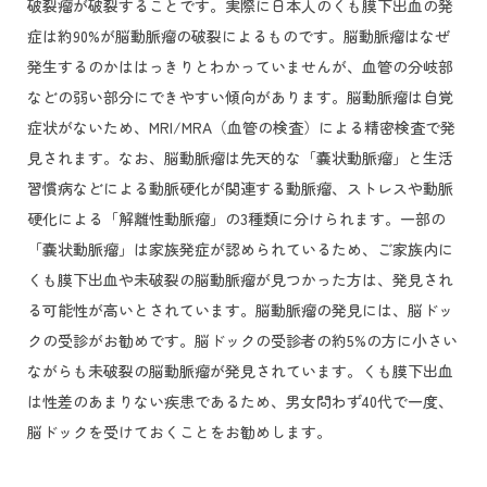
破裂瘤が破裂することです。実際に日本人のくも膜下出血の発
症は約90%が脳動脈瘤の破裂によるものです。脳動脈瘤はなぜ
発生するのかははっきりとわかっていませんが、血管の分岐部
などの弱い部分にできやすい傾向があります。脳動脈瘤は自覚
症状がないため、MRI/MRA（血管の検査）による精密検査で発
見されます。なお、脳動脈瘤は先天的な「嚢状動脈瘤」と生活
習慣病などによる動脈硬化が関連する動脈瘤、ストレスや動脈
硬化による「解離性動脈瘤」の3種類に分けられます。一部の
「嚢状動脈瘤」は家族発症が認められているため、ご家族内に
くも膜下出血や未破裂の脳動脈瘤が見つかった方は、発見され
る可能性が高いとされています。脳動脈瘤の発見には、脳ドッ
クの受診がお勧めです。脳ドックの受診者の約5%の方に小さい
ながらも未破裂の脳動脈瘤が発見されています。くも膜下出血
は性差のあまりない疾患であるため、男女問わず40代で一度、
脳ドックを受けておくことをお勧めします。