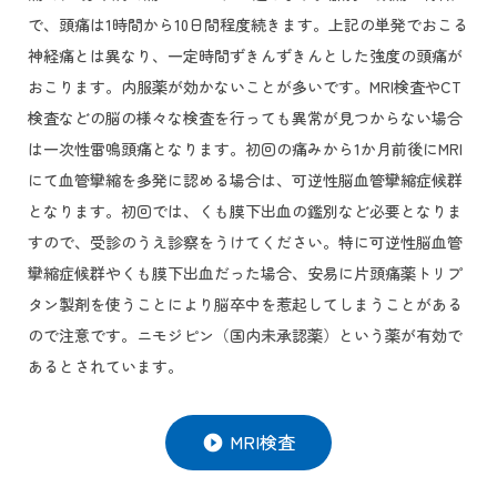
で、頭痛は1時間から10日間程度続きます。上記の単発でおこる
神経痛とは異なり、一定時間ずきんずきんとした強度の頭痛が
おこります。内服薬が効かないことが多いです。MRI検査やCT
検査などの脳の様々な検査を行っても異常が見つからない場合
は一次性雷鳴頭痛となります。初回の痛みから1か月前後にMRI
にて血管攣縮を多発に認める場合は、可逆性脳血管攣縮症候群
となります。初回では、くも膜下出血の鑑別など必要となりま
すので、受診のうえ診察をうけてください。特に可逆性脳血管
攣縮症候群やくも膜下出血だった場合、安易に片頭痛薬トリプ
タン製剤を使うことにより脳卒中を惹起してしまうことがある
ので注意です。ニモジピン（国内未承認薬）という薬が有効で
あるとされています。
MRI検査
play_circle_filled