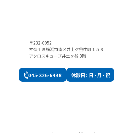
〒232-0052
神奈川県横浜市南区井土ケ谷中町１５８
アクロスキューブ井土ヶ谷 3階
045-326-6438
休診
日：日・月・祝