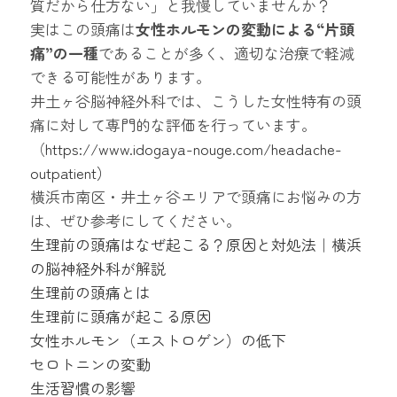
質だから仕方ない」と我慢していませんか？
実はこの頭痛は
女性ホルモンの変動による“片頭
痛”の一種
であることが多く、適切な治療で軽減
できる可能性があります。
井土ヶ谷脳神経外科では、こうした女性特有の頭
痛に対して専門的な評価を行っています。
（
https://www.idogaya-nouge.com/headache-
outpatient
）
横浜市南区・井土ヶ谷エリアで頭痛にお悩みの方
は、ぜひ参考にしてください。
生理前の頭痛はなぜ起こる？原因と対処法｜横浜
の脳神経外科が解説
生理前の頭痛とは
生理前に頭痛が起こる原因
女性ホルモン（エストロゲン）の低下
セロトニンの変動
生活習慣の影響