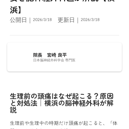
浜】
公開日｜
更新日｜
2026/3/18
2026/3/18
院長 宮崎 良平
日本脳神経外科学会 専門医
脳神経外科医としての経験をもとに、手術だけでな
く、患者さんとの対話を重ねて最適な医療へつなぐこ
生理前の頭痛はなぜ起こる？原因
とを大切に開業しました。とくに働く世代の支障とな
と対処法｜横浜の脳神経外科が解
りやすい片頭痛をはじめとする頭痛診療に注力し、
説
MRI・CTによる即日検査で、皆さまの不安を迅速に解
消できるよう努めています。「誠実に、優しさをもっ
生理前や生理中の時期だけ頭痛が起こると、「体
て、病気だけでなく人を診る」を理念としています。