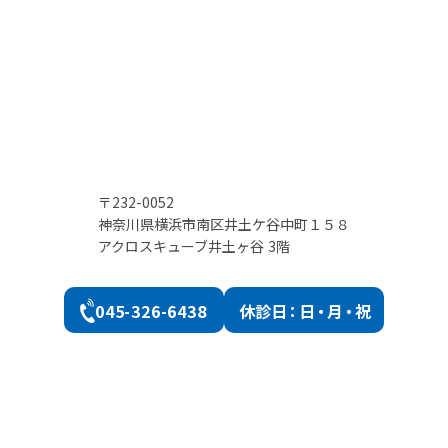
〒232-0052
神奈川県横浜市南区井土ケ谷中町１５８
アクロスキューブ井土ヶ谷 3階
045-326-6438
休診
日：日・月・祝