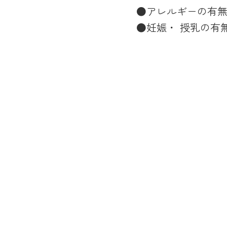
●アレルギーの有
●妊娠・ 授乳の有