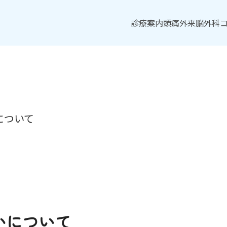
診療案内
診療案内
頭痛外来
頭痛外来
脳外科
脳外科
について
いについて