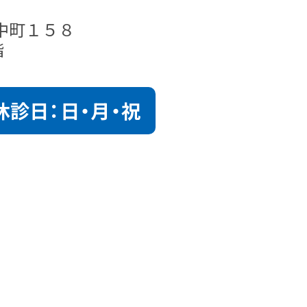
中町１５８
階
休診
日：日・月・祝