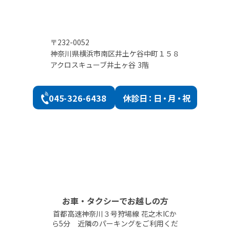
〒232-0052
神奈川県横浜市南区井土ケ谷中町１５８
アクロスキューブ井土ヶ谷 3階
045-326-6438
休診
日：日・月・祝
お車・タクシーでお越しの方
首都高速神奈川３号狩場線 花之木ICか
ら5分 近隣のパーキングをご利用くだ