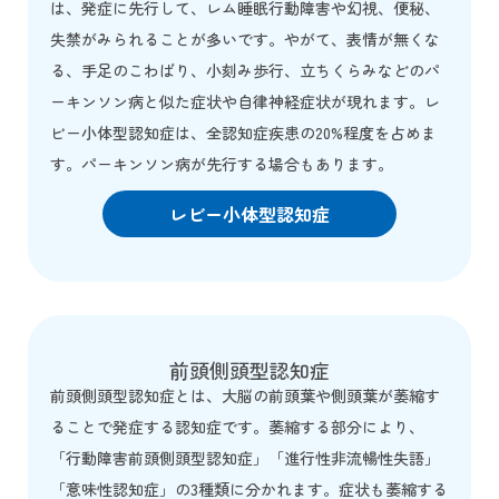
は、発症に先行して、レム睡眠行動障害や幻視、便秘、
失禁がみられることが多いです。やがて、表情が無くな
る、手足のこわばり、小刻み歩行、立ちくらみなどのパ
ーキンソン病と似た症状や自律神経症状が現れます。レ
ビー小体型認知症は、全認知症疾患の20%程度を占めま
す。パーキンソン病が先行する場合もあります。
レビー小体型認知症
前頭側頭型認知症
前頭側頭型認知症とは、大脳の前頭葉や側頭葉が萎縮す
ることで発症する認知症です。萎縮する部分により、
「行動障害前頭側頭型認知症」「進行性非流暢性失語」
「意味性認知症」の3種類に分かれます。症状も萎縮する