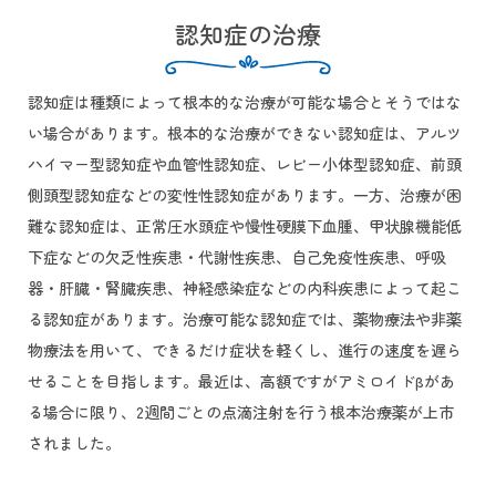
認知症の治療
認知症は種類によって根本的な治療が可能な場合とそうではな
い場合があります。根本的な治療ができない認知症は、アルツ
ハイマー型認知症や血管性認知症、レビー小体型認知症、前頭
側頭型認知症などの変性性認知症があります。一方、治療が困
難な認知症は、正常圧水頭症や慢性硬膜下血腫、甲状腺機能低
下症などの欠乏性疾患・代謝性疾患、自己免疫性疾患、呼吸
器・肝臓・腎臓疾患、神経感染症などの内科疾患によって起こ
る認知症があります。治療可能な認知症では、薬物療法や非薬
物療法を用いて、できるだけ症状を軽くし、進行の速度を遅ら
せることを目指します。最近は、高額ですがアミロイドβがあ
る場合に限り、2週間ごとの点滴注射を行う根本治療薬が上市
されました。