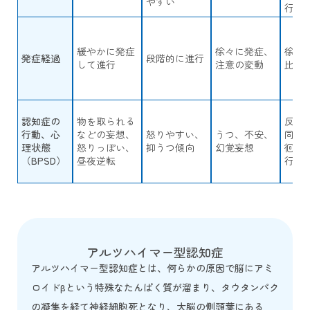
やすい
行動
緩やかに発症
徐々に発症、
徐々
発症経過
段階的に進行
して進行
注意の変動
比較
認知症の
物を取られる
反復
行動、心
などの妄想、
怒りやすい、
うつ、不安、
同行
理状態
怒りっぽい、
抑うつ傾向
幻覚妄想
徊、
（BPSD）
昼夜逆転
行動
アルツハイマー型認知症
アルツハイマー型認知症とは、何らかの原因で脳にアミ
ロイドβという特殊なたんぱく質が溜まり、タウタンパク
の凝集を経て神経細胞死となり、大脳の側頭葉にある