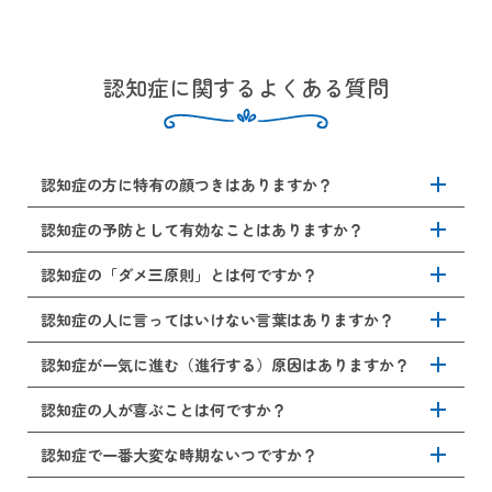
認知症に関するよくある質問
add
認知症の方に特有の顔つきはありますか？
add
認知症の方の顔つきは、認知症の種類により異なります。
認知症の予防として有効なことはありますか？
アルツハイマー型認知症では、比較的愛想が良く、表情が
柔らかいことが多いです。
add
認知症の予防には、生活習慣の改善や脳への刺激が有効で
認知症の「ダメ三原則」とは何ですか？
レビー小体型認知症では、表情が乏しく「仮面様顔貌」と
す。具体的には、ウォーキングや筋トレなどの運動習慣を
呼ばれることがあります。
持つこと、バランスの良い食事、十分な睡眠、血圧や血糖
add
「ダメ三原則」とは、認知症の方と接するうえで避けるべ
認知症の人に言ってはいけない言葉はありますか？
前頭側頭型認知用では、無関心や多幸感、不機嫌など感情
値の管理、禁煙、社会的交流や趣味を持つことを意識しま
き3つの行動になります。
の起伏が顔に現れやすいとされています。
しょう。また、読書や計算、会話などにより脳を使う活動
add
認知症の方には、否定的な言葉や指摘、急かすような言葉
認知症が一気に進む（進行する）原因はありますか？
ただし、いずれの認知症の種類に関しても、特有の顔つき
を日常的に取り入れることも有効です。こうしたことは、
・否定しない：記憶や言動を否定すると混乱や不安が強ま
を避けるようにしましょう。「そんなことも忘れたの？」
があるわけでなく、あくまで傾向となります。気になる顔
特に軽度認知障害（MCI）の段階から実践することで、認知
るため否定しないようにしましょう。
や「ちゃんとやりなさい」、「早くして」といった言葉
add
通常、認知症の進行はゆっくりですが、以下のような要因
認知症の人が喜ぶことは何ですか？
つき（症状）がありましたら、まずは認知症サポート医の
症の進行リスクを下げる効果が期待されています。
は、認知症の方の自尊心を傷つけ、不安や攻撃的行動を引
で急に悪化することがあります。
在籍する当院までご相談ください。
・無理強いしない：無理に何かをやらせようとすると抵抗
き起こすことがあります。こうした言葉ではなく、共感や
add
安心感や成功体験、心地よい刺激が得られることで認知症
認知症で一番大変な時期ないつですか？
感や怒りをもたらしますので、無理強いしないようにしま
肯定をして、ゆっくり説明するようにしましょう。
・感染症（尿路感染、肺炎など）
の人は喜びます。具体的には、ご家族や友人と会話をす
しょう。