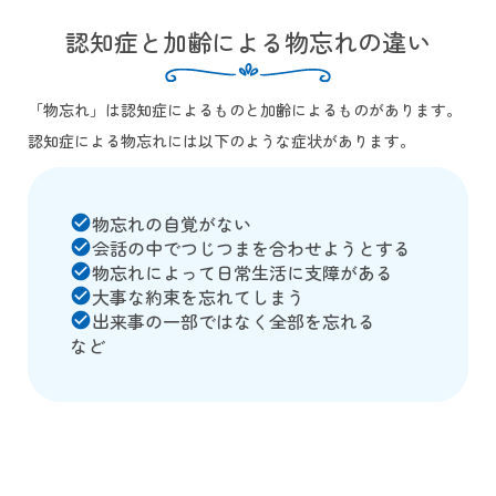
認知症と加齢による物忘れの違い
「物忘れ」は認知症によるものと加齢によるものがあります。
認知症による物忘れには以下のような症状があります。
物忘れの自覚がない
check_circle
会話の中でつじつまを合わせようとする
check_circle
物忘れによって日常生活に支障がある
check_circle
大事な約束を忘れてしまう
check_circle
出来事の一部ではなく全部を忘れる
check_circle
など