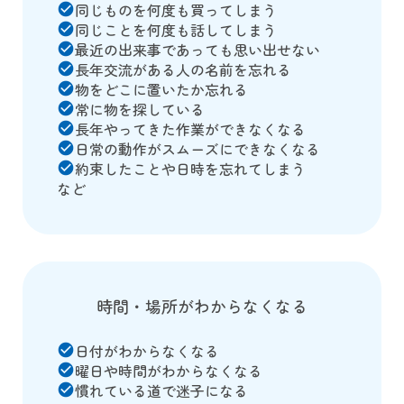
同じものを何度も買ってしまう
check_circle
同じことを何度も話してしまう
check_circle
最近の出来事であっても思い出せない
check_circle
長年交流がある人の名前を忘れる
check_circle
物をどこに置いたか忘れる
check_circle
常に物を探している
check_circle
長年やってきた作業ができなくなる
check_circle
日常の動作がスムーズにできなくなる
check_circle
約束したことや日時を忘れてしまう
check_circle
など
時間・場所がわからなくなる
日付がわからなくなる
check_circle
曜日や時間がわからなくなる
check_circle
慣れている道で迷子になる
check_circle