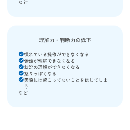
など
理解力・判断力の低下
慣れている操作ができなくなる
check_circle
会話が理解できなくなる
check_circle
状況の理解ができなくなる
check_circle
怒りっぽくなる
check_circle
実際には起こってないことを信じてしま
check_circle
う
など