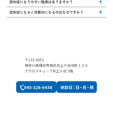
・脱水や栄養不足
る、好きな音楽を聴く、散歩、軽い運動、昔の写真や思い
add
認知症で一番大変な時期は、日常生活に症状が及ぼされる
認知症になりやすい職業はありますか？
・薬の副作用
出話をするといったことが挙げられます。日常生活のなか
「中期」とされています。記憶障害や理解力の低下、見当
・急がせない：会話や行動を急かすことで混乱や恐怖心を
・睡眠不足
にある小さな達成や肯定的なかかわりが心的安定に繋がり
識障害、徘徊、怒りっぽい、妄想などといった症状が現れ
add
職業そのものが認知症を引き起こすわけでないため、特定
認知症になると攻撃的になるのはなぜですか？
与えてしまいます。急かさずに自分のペースで行えるよう
・環境の変化（引っ越し、入院など）
ます。
始めます。介護の負担が最も大きくなるのがこの時期とさ
の職業が認知症になりやすいといったことはありません。
にしましょう。
・精神的なストレス
れています。
ただし、頭を使わない、単調な作業ばかりの職業、慢性的
認知症になると脳の障害により感情のコントロールがしづ
・抑うつ
認知症の症状が初期の段階から適切な支援や生活環境の調
にストレスの高い職業は認知症リスクが高いとされます。
らくなります。感情のコントロールが効きづらくなる要因
など
整を行うことで、この中期の大変な時期もより穏やかに過
逆に、会話や計算、問題解決など脳を使う職業は認知症の
としては、物忘れや混乱による不安、誤解、環境の変化、
ごせるでしょう。
予防に有効とされています。職業のほか、社会的交流が少
痛み、尿意があります。指示や注意の仕方、否定的な言葉
ない生活も認知症リスクを高めるとされています。
により攻撃的になることもあります。安心感を与え、共感
的に接することを意識してみましょう。
〒232-0052
神奈川県横浜市南区井土ケ谷中町１５８
アクロスキューブ井土ヶ谷 3階
045-326-6438
休診
日：日・月・祝