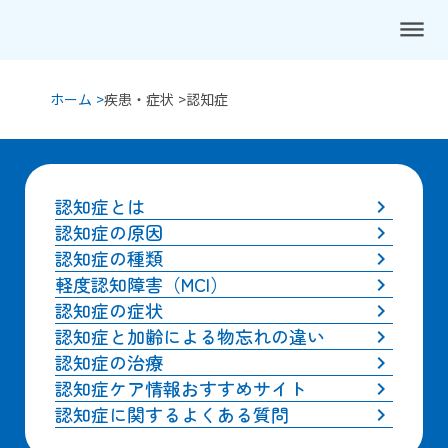
dehaze
ホーム >
疾患・症状 >
認知症
認知症とは
keyboard_arrow_right
認知症の原因
keyboard_arrow_right
認知症の種類
keyboard_arrow_right
軽度認知障害（MCI）
keyboard_arrow_right
認知症の症状
keyboard_arrow_right
認知症と加齢による物忘れの違い
keyboard_arrow_right
認知症の治療
keyboard_arrow_right
認知症ケア情報おすすめサイト
keyboard_arrow_right
認知症に関するよくある質問
keyboard_arrow_right