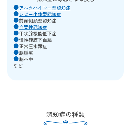
アルツハイマー型認知症
brightness_1
レビー小体型認知症
brightness_1
前頭側頭型認知症
brightness_1
血管性認知症
brightness_1
甲状腺機能低下症
brightness_1
慢性硬膜下血腫
brightness_1
正常圧水頭症
brightness_1
脳腫瘍
brightness_1
脳卒中
brightness_1
など
認知症の種類