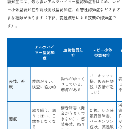
認知症には、最も多いアルツハイマー型認知症をはじめ、レビ
ー小体型認知症や前頭側頭型認知症、血管性認知症などさまざ
まな種類があります（下記、変性疾患による狭義の認知症で
す）。
アルツハイ
血管性認知
レビー小体
前頭
マー型認知
症
型認知症
認
症
パーキンソン
動作がゆっく
表面
表情、外
愛想が良い、
様、仮面用顔
りしている、
心、
観
検査に協力的
貌（表情が乏
麻痺がある
不機
しい）
滞読
構音障害（発
取り繕う、怒
幻視、レム睡
復言
音がうまくで
りっぽい、日
眠行動障害、
作に
態度
きない）、感
課をしなくな
パーキンソン
がな
情失禁、怒り
る
症状、薬過敏
心、