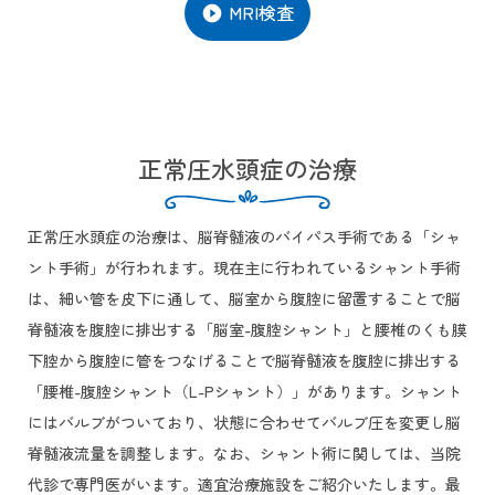
MRI検査
play_circle_filled
正常圧水頭症の治療
正常圧水頭症の治療は、脳脊髄液のバイパス手術である「シャ
ント手術」が行われます。現在主に行われているシャント手術
は、細い管を皮下に通して、脳室から腹腔に留置することで脳
脊髄液を腹腔に排出する「脳室-腹腔シャント」と腰椎のくも膜
下腔から腹腔に管をつなげることで脳脊髄液を腹腔に排出する
「腰椎-腹腔シャント（L-Pシャント）」があります。シャント
にはバルブがついており、状態に合わせてバルブ圧を変更し脳
脊髄液流量を調整します。なお、シャント術に関しては、当院
代診で専門医がいます。適宜治療施設をご紹介いたします。最