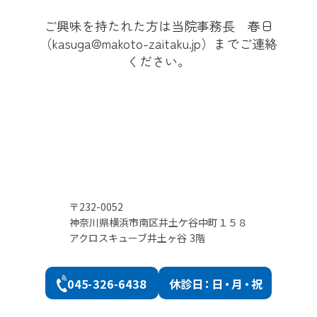
ご興味を持たれた方は当院事務長 春日
（kasuga@makoto-zaitaku.jp）までご連絡
ください。
〒232-0052
神奈川県横浜市南区井土ケ谷中町１５８
アクロスキューブ井土ヶ谷 3階
045-326-6438
休診
日：日・月・祝