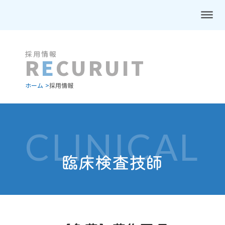
dehaze
採用情報
R
E
CURUIT
ホーム >
採用情報
CLINICAL
臨床検査技師