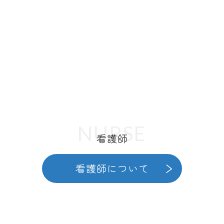
NURSE
看護師
看護師について