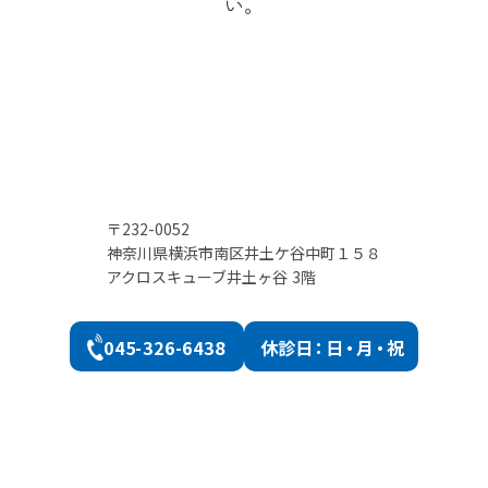
い。
〒232-0052
神奈川県横浜市南区井土ケ谷中町１５８
アクロスキューブ井土ヶ谷 3階
045-326-6438
休診
日：日・月・祝