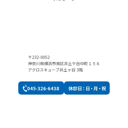
〒232-0052
神奈川県横浜市南区井土ケ谷中町１５８
アクロスキューブ井土ヶ谷 3階
045-326-6438
休診
日：日・月・祝