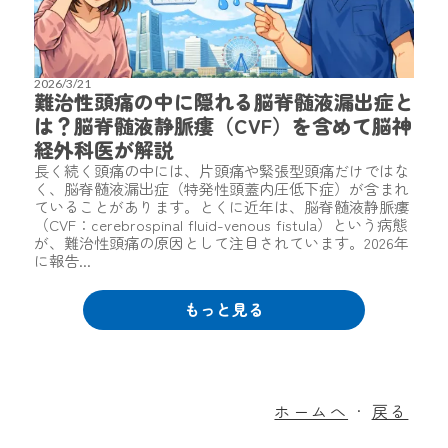
2026/3/21
難治性頭痛の中に隠れる脳脊髄液漏出症と
は？脳脊髄液静脈瘻（CVF）を含めて脳神
経外科医が解説
長く続く頭痛の中には、片頭痛や緊張型頭痛だけではな
く、脳脊髄液漏出症（特発性頭蓋内圧低下症）が含まれ
ていることがあります。とくに近年は、脳脊髄液静脈瘻
（CVF：cerebrospinal fluid-venous fistula）という病態
が、難治性頭痛の原因として注目されています。2026年
に報告...
もっと見る
ホームへ
戻る
・