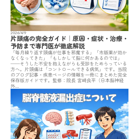
2026/4/9
片頭痛の完全ガイド｜原因・症状・治療・
予防まで専門医が徹底解説
「毎月繰り返す頭痛が仕事を邪魔する」「市販薬が効か
なくなってきた」「もしかして脳に何かあるのでは」
——そうした不安を抱えながらも受診をためらっている
方へ。片頭痛は「コントロールできる病気」です。当院
のブログ記事・疾患ページの情報を一冊にまとめた完全
保存版ガイドです。監修：院長 宮崎良平（日本脳神経
外...