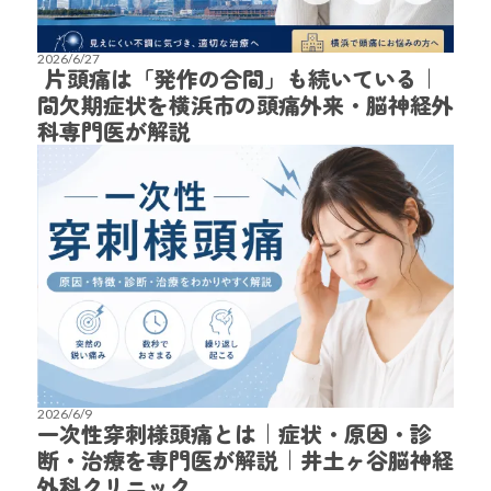
2026/6/27
片頭痛は「発作の合間」も続いている｜
間欠期症状を横浜市の頭痛外来・脳神経外
科専門医が解説
2026/6/9
一次性穿刺様頭痛とは｜症状・原因・診
断・治療を専門医が解説｜井土ヶ谷脳神経
外科クリニック