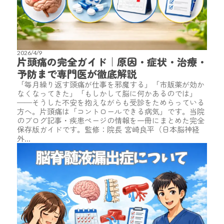
2026/4/9
片頭痛の完全ガイド｜原因・症状・治療・
予防まで専門医が徹底解説
「毎月繰り返す頭痛が仕事を邪魔する」「市販薬が効か
なくなってきた」「もしかして脳に何かあるのでは」
——そうした不安を抱えながらも受診をためらっている
方へ。片頭痛は「コントロールできる病気」です。当院
のブログ記事・疾患ページの情報を一冊にまとめた完全
保存版ガイドです。監修：院長 宮崎良平（日本脳神経
外...