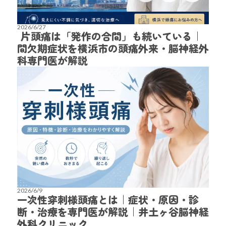
2026/6/27
片頭痛は「発作の合間」も続いている｜
間欠期症状を横浜市の頭痛外来・脳神経外
科専門医が解説
2026/6/9
一次性穿刺様頭痛とは｜症状・原因・診
断・治療を専門医が解説｜井土ヶ谷脳神経
外科クリニック