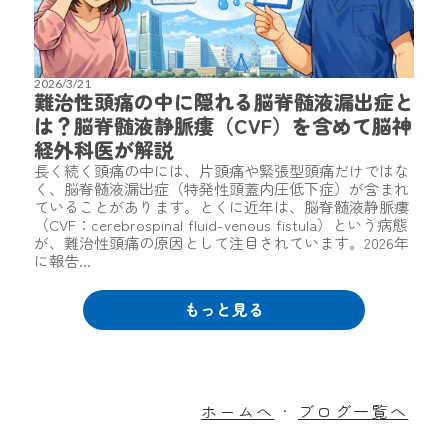
2026/3/21
難治性頭痛の中に隠れる脳脊髄液漏出症と
は？脳脊髄液静脈瘻（CVF）を含めて脳神
経外科医が解説
長く続く頭痛の中には、片頭痛や緊張型頭痛だけではな
く、脳脊髄液漏出症（特発性頭蓋内圧低下症）が含まれ
ていることがあります。とくに近年は、脳脊髄液静脈瘻
（CVF：cerebrospinal fluid-venous fistula）という病態
が、難治性頭痛の原因として注目されています。2026年
に報告...
もっと見る
ホームへ
ブログ一覧へ
・